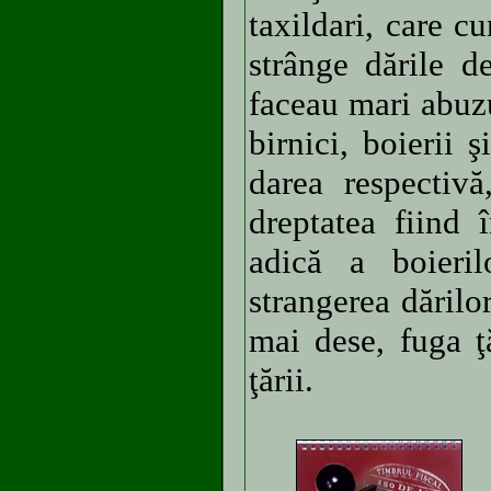
taxildari, care c
strânge dările d
faceau mari abuzu
birnici, boierii 
darea respectiv
dreptatea fiind 
adică a boieril
strangerea dărilor
mai dese, fuga ţ
ţării.