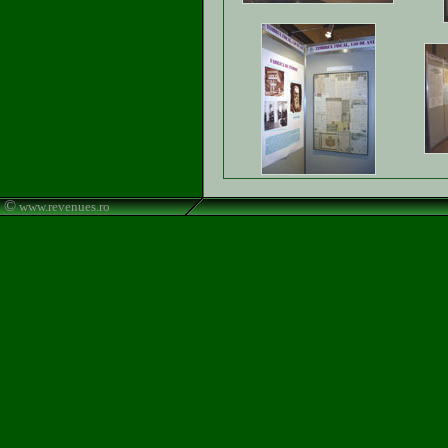
©
www.revenues.ro