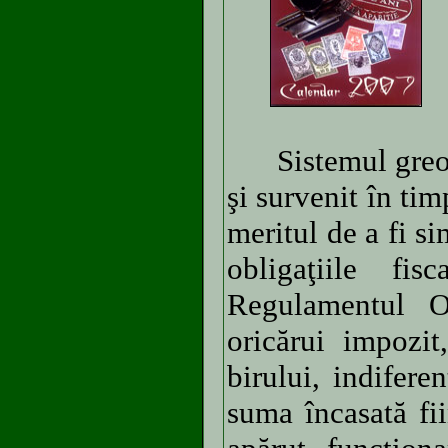
Sistemul greoi ş
şi survenit în ti
meritul de a fi si
obligaţiile fis
Regulamentul O
oricărui impozit
birului, indifere
suma încasată fi