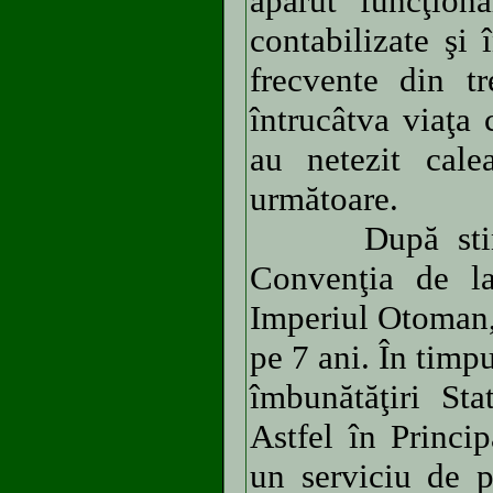
apărut funcţion
contabilizate şi 
frecvente din tr
întrucâtva viaţa 
au netezit cale
următoare.
După stingere
Convenţia de la
Imperiul Otoman,
pe 7 ani. În timp
îmbunătăţiri Sta
Astfel în Princip
un serviciu de p