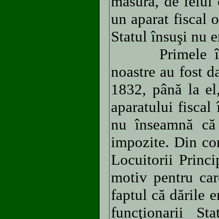
măsura, de felul
un aparat fiscal 
Statul însuşi nu e
Primele începu
noastre au fost 
1832, până la el
aparatului fiscal
nu înseamnă că 
impozite. Din con
Locuitorii Princ
motiv pentru car
faptul că dările 
funcţionarii Sta