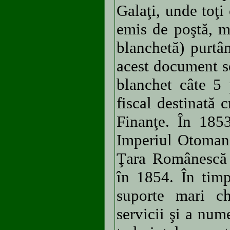
Galaţi, unde toţi
emis de poştă, m
blanchetă) purtân
acest document se
blanchet câte 5 
fiscal destinată 
Finanţe. În 1853
Imperiul Otoman,
Ţara Românescă f
în 1854. În timp
suporte mari che
servicii şi a num