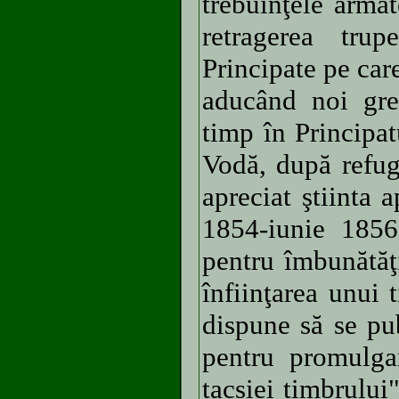
trebuinţele arma
retragerea tru
Principate pe car
aducând noi greu
timp în Principa
Vodă, după refug
apreciat ştiinta
1854-iunie 1856
pentru îmbunătăţi
înfiinţarea unui
dispune să se pu
pentru promulgar
tacsiei timbrului