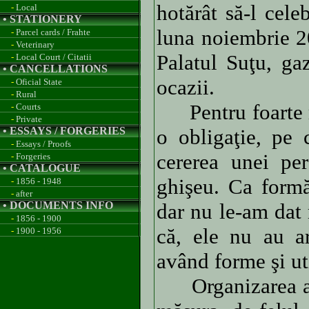
hotărât să-l cele
-
Local
• STATIONERY
luna noiembrie 2
-
Parcel cards / Frahte
-
Veterinary
Palatul Suţu, ga
-
Local Court / Citatii
• CANCELLATIONS
ocazii.
-
Oficial State
-
Rural
Pentru foarte mu
-
Courts
-
Private
• ESSAYS / FORGERIES
o obligaţie, pe 
-
Essays / Proofs
cererea unei per
-
Forgeries
• CATALOGUE
ghişeu. Ca formă
-
1856 - 1948
-
after
• DOCUMENTS INFO
dar nu le-am dat
-
1856 - 1900
că, ele nu au a
-
1900 - 1956
având forme şi uti
Organizarea apar