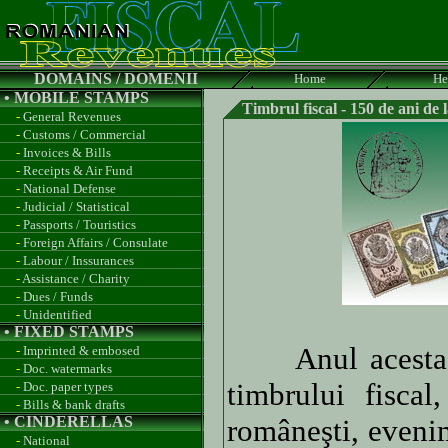
DOMAINS / DOMENII
Home
He
• MOBILE STAMPS
Timbrul fiscal - 150 de ani de l
-
General Revenues
-
Customs / Commercial
-
Invoices & Bills
-
Receipts & Air Fund
-
National Defense
-
Judicial / Statistical
-
Passports / Touristics
-
Foreign Affairs / Consulate
-
Labour / Inssurances
-
Assistance / Charity
-
Dues / Funds
-
Unidentified
• FIXED STAMPS
Anul acesta s-a
-
Imprinted & embosed
-
Doc. watermarks
timbrului fiscal
-
Doc. paper types
-
Bills & bank drafts
• CINDERELLAS
româneşti, eveni
-
National