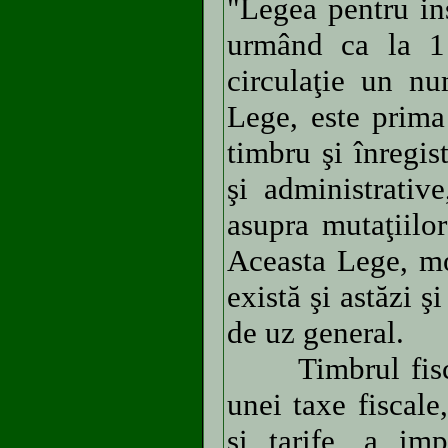
"Legea pentru ins
urmând ca la 1 
circulaţie un nu
Lege, este prima
timbru şi înregis
şi administrativ
asupra mutaţiilor
Aceasta Lege, mo
există şi astăzi 
de uz general.
Timbrul fiscal 
unei taxe fiscale
şi tarife, a imp